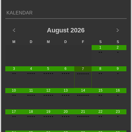
KALENDAR
August
2026
M
D
M
D
F
S
S
1
2
•
•
•
3
4
5
6
8
9
7
•
•
•
•
•
•
•
•
•
•
•
•
•
•
•
•
•
•
•
•
•
•
•
•
10
11
12
13
14
15
16
•
•
•
•
•
•
•
•
•
•
•
•
•
•
•
•
•
•
•
•
•
•
•
•
17
18
19
20
21
22
23
•
•
•
•
•
•
•
•
•
•
•
•
•
•
•
•
•
•
•
•
•
•
•
•