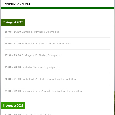
TRAININGSPLAN
7. August 2026
15:00
-
16:00
Bambinis
,
Turnhalle Oberneisen
16:00
-
17:00
Kinderleichtathletik
,
Turnhalle Oberneisen
17:30
-
19:00
C1-Jugend Fußballer
,
Sportplatz
19:00
-
20:30
Fußballer Senioren
,
Sportplatz
20:30
-
21:30
Basketball
,
Zentrale Sportanlage Hahnstätten
21:00
-
22:00
Freitagsmänner
,
Zentrale Sportanlage Hahnstätten
8. August 2026