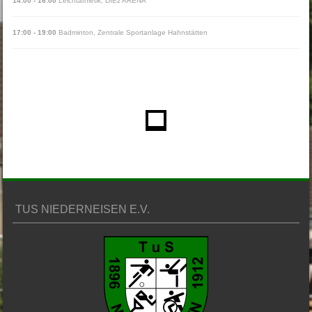
14:00
-
16:00
Leichtathletik
,
DIEz ARENA
17:00
-
19:00
Badminton
,
Zentrale Sportanlage Hahnstätten
TUS NIEDERNEISEN E.V.