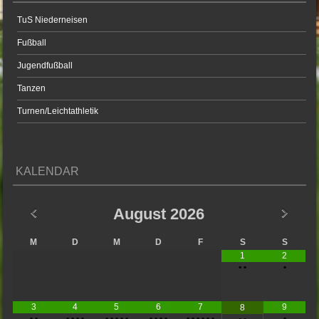
TuS Niederneisen
Fußball
Jugendfußball
Tanzen
Turnen/Leichtathletik
KALENDAR
August
2026
M
D
M
D
F
S
S
1
2
•
•
•
3
4
5
6
7
9
8
•
•
•
•
•
•
•
•
•
•
•
•
•
•
•
•
•
•
•
•
•
•
•
•