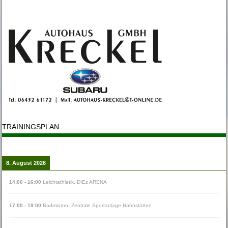
TRAININGSPLAN
8. August 2026
14:00
-
16:00
Leichtathletik
,
DIEz ARENA
17:00
-
19:00
Badminton
,
Zentrale Sportanlage Hahnstätten