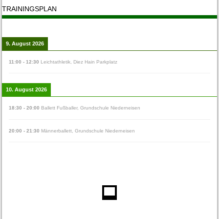
TRAININGSPLAN
9. August 2026
11:00
-
12:30
Leichtathletik
,
Diez Hain Parkplatz
10. August 2026
18:30
-
20:00
Ballett Fußballer
,
Grundschule Niederneisen
20:00
-
21:30
Männerballett
,
Grundschule Niederneisen