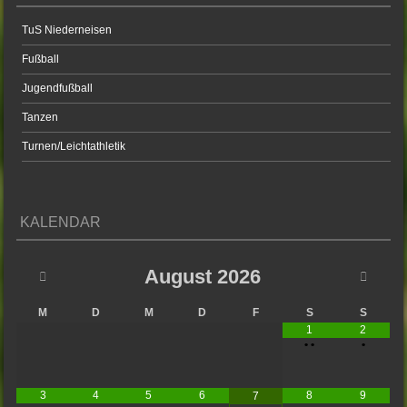
TuS Niederneisen
Fußball
Jugendfußball
Tanzen
Turnen/Leichtathletik
KALENDAR
August
2026
M
D
M
D
F
S
S
1
2
•
•
•
3
4
5
6
8
9
7