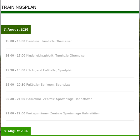
TRAININGSPLAN
7. August 2026
15:00
-
16:00
Bambinis
,
Turnhalle Oberneisen
16:00
-
17:00
Kinderleichtathletik
,
Turnhalle Oberneisen
17:30
-
19:00
C1-Jugend Fußballer
,
Sportplatz
19:00
-
20:30
Fußballer Senioren
,
Sportplatz
20:30
-
21:30
Basketball
,
Zentrale Sportanlage Hahnstätten
21:00
-
22:00
Freitagsmänner
,
Zentrale Sportanlage Hahnstätten
8. August 2026