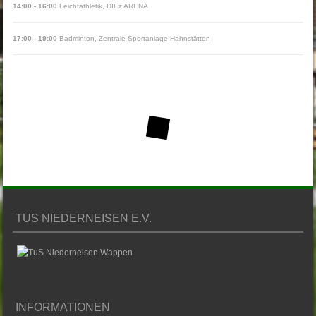
14:00
-
16:00
Leichtathletik
,
DIEz ARENA
17:00
-
19:00
Badminton
,
Zentrale Sportanlage Hahnstätten
TUS NIEDERNEISEN E.V.
INFORMATIONEN