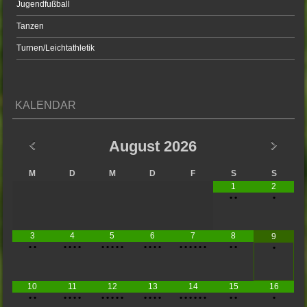
Jugendfußball
Tanzen
Turnen/Leichtathletik
KALENDAR
August
2026
M
D
M
D
F
S
S
1
2
•
•
•
3
4
5
6
7
8
9
•
•
•
•
•
•
•
•
•
•
•
•
•
•
•
•
•
•
•
•
•
•
•
•
10
11
12
13
14
15
16
•
•
•
•
•
•
•
•
•
•
•
•
•
•
•
•
•
•
•
•
•
•
•
•