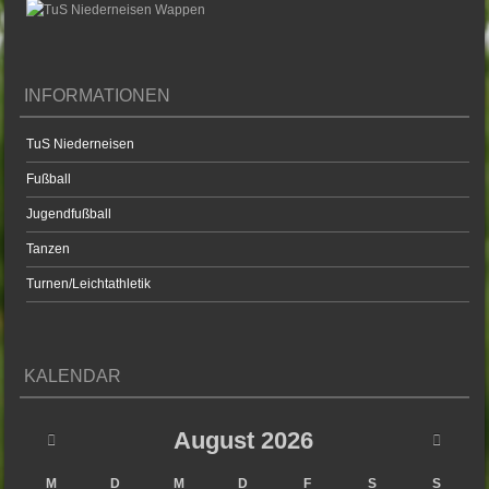
INFORMATIONEN
TuS Niederneisen
Fußball
Jugendfußball
Tanzen
Turnen/Leichtathletik
KALENDAR
August
2026
M
D
M
D
F
S
S