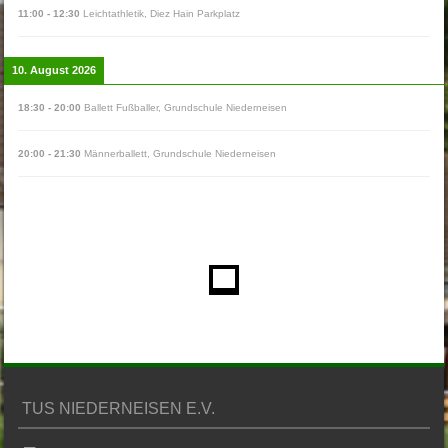
11:00
-
12:30
Leichtathletik
,
Diez Hain Parkplatz
10. August 2026
18:30
-
20:00
Ballett Fußballer
,
Grundschule Niederneisen
20:00
-
21:30
Männerballett
,
Grundschule Niederneisen
TUS NIEDERNEISEN E.V.