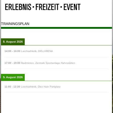
TRAININGSPLAN
8. August 2026
14:00
-
16:00
Leichtathletik
,
DIEz ARENA
17:00
-
19:00
Badminton
,
Zentrale Sportanlage Hahnstätten
9. August 2026
11:00
-
12:30
Leichtathletik
,
Diez Hain Parkplatz