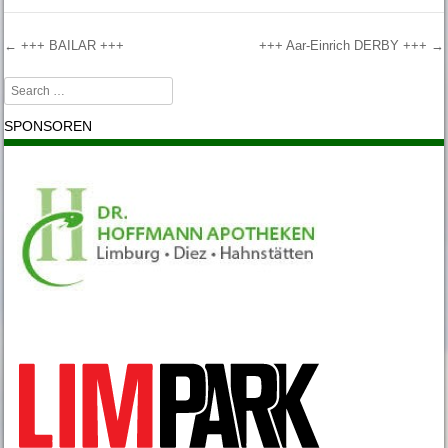
←
+++ BAILAR +++
+++ Aar-Einrich DERBY +++
→
Post navigation
Search
SPONSOREN