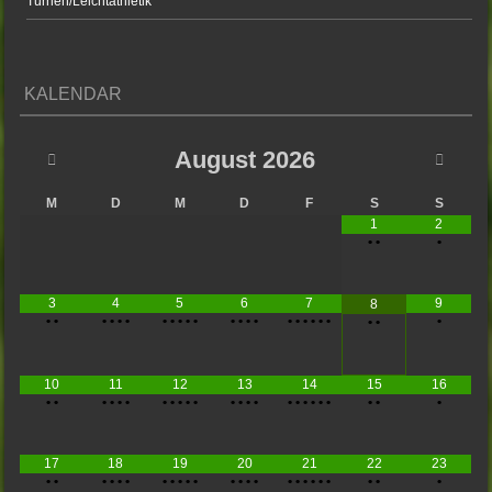
Turnen/Leichtathletik
KALENDAR
August
2026
M
D
M
D
F
S
S
1
2
•
•
•
3
4
5
6
7
9
8
•
•
•
•
•
•
•
•
•
•
•
•
•
•
•
•
•
•
•
•
•
•
•
•
10
11
12
13
14
15
16
•
•
•
•
•
•
•
•
•
•
•
•
•
•
•
•
•
•
•
•
•
•
•
•
17
18
19
20
21
22
23
•
•
•
•
•
•
•
•
•
•
•
•
•
•
•
•
•
•
•
•
•
•
•
•