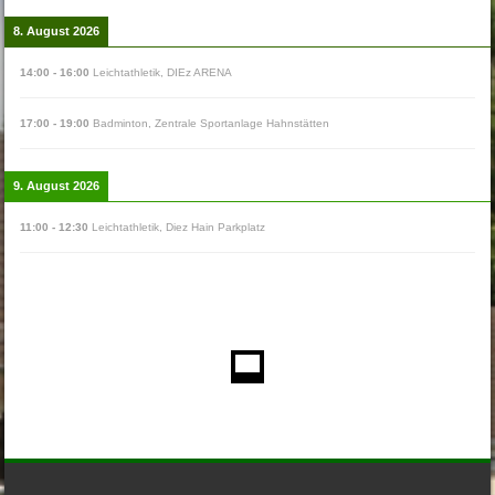
8. August 2026
14:00
-
16:00
Leichtathletik
,
DIEz ARENA
17:00
-
19:00
Badminton
,
Zentrale Sportanlage Hahnstätten
9. August 2026
11:00
-
12:30
Leichtathletik
,
Diez Hain Parkplatz