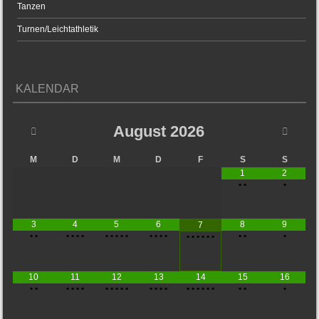
Tanzen
Turnen/Leichtathletik
KALENDAR
August
2026
M
D
M
D
F
S
S
1
2
•
•
•
3
4
5
6
8
9
7
•
•
•
•
•
•
•
•
•
•
•
•
•
•
•
•
•
•
•
•
•
•
•
•
10
11
12
13
14
15
16
•
•
•
•
•
•
•
•
•
•
•
•
•
•
•
•
•
•
•
•
•
•
•
•