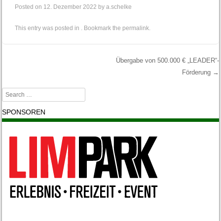
Posted on
12. Dezember 2022
by
a.schelke
This entry was posted in . Bookmark the
permalink
.
Übergabe von 500.000 € „LEADER“-
Förderung
→
Post navigation
Search
SPONSOREN