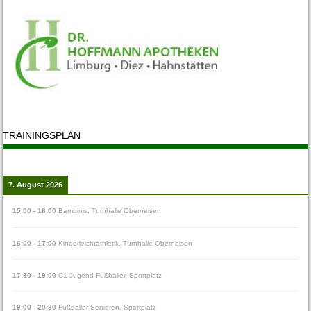
TRAININGSPLAN
7. August 2026
15:00
-
16:00
Bambinis
,
Turnhalle Oberneisen
16:00
-
17:00
Kinderleichtathletik
,
Turnhalle Oberneisen
17:30
-
19:00
C1-Jugend Fußballer
,
Sportplatz
19:00
-
20:30
Fußballer Senioren
,
Sportplatz