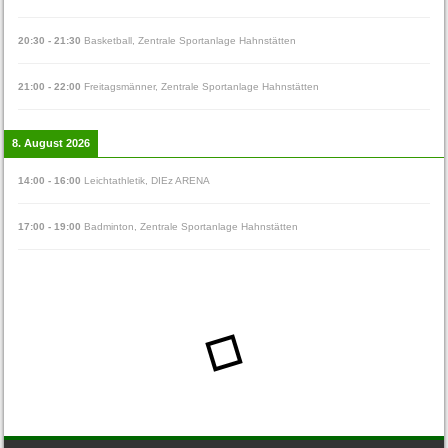
20:30
-
21:30
Basketball
,
Zentrale Sportanlage Hahnstätten
21:00
-
22:00
Freitagsmänner
,
Zentrale Sportanlage Hahnstätten
8. August 2026
14:00
-
16:00
Leichtathletik
,
DIEz ARENA
17:00
-
19:00
Badminton
,
Zentrale Sportanlage Hahnstätten