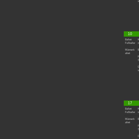
s
10
Ballett
K
Fußballer
n
Männerb
B
allett
F
S
D
s
17
Ballett
K
Fußballer
n
Männerb
B
allett
F
S
D