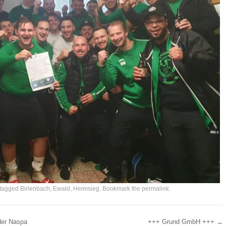
tagged
Birlenbach
,
Ewald
,
Heimsieg
. Bookmark the
permalink
.
der Naspa
+++ Grund GmbH +++
→