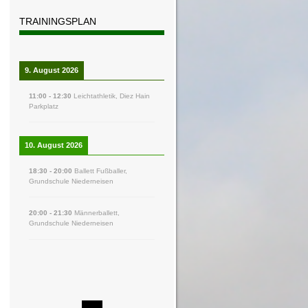
TRAININGSPLAN
9. August 2026
11:00
-
12:30
Leichtathletik
,
Diez Hain
Parkplatz
10. August 2026
18:30
-
20:00
Ballett Fußballer
,
Grundschule Niederneisen
20:00
-
21:30
Männerballett
,
Grundschule Niederneisen