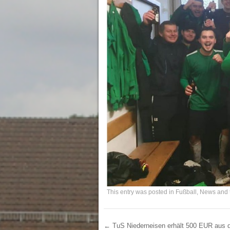
This entry was posted in
Fußball
,
News
and 
←
TuS Niederneisen erhält 500 EUR aus 