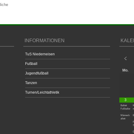
liche
INFORMATIONEN
KALE
TuS Niederneisen
Fußball
Mo.
Jugendfußball
Tanzen
Turnen/Leichtathletik
3
Ballett
K
Fußballer
n
Männerb
B
allett
F
S
D