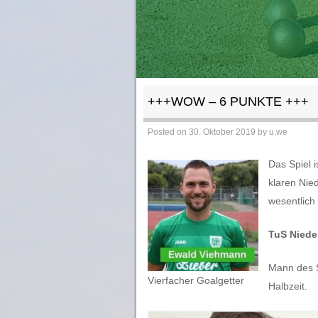
+++WOW – 6 PUNKTE +++
Posted on
30. Oktober 2019
by
u.we
Das Spiel i
klaren Nie
wesentlich
TuS Niede
Mann des S
Vierfacher Goalgetter
Halbzeit.