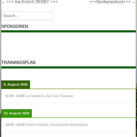
←
+++ Aar-Einrich DERBY +++
+++flexibarworkout+++
→
Post navigation
Search
SPONSOREN
TRAININGSPLAN
9. August 2026
11:00
-
12:30
Leichtathletik
,
Diez Hain Parkplatz
10. August 2026
18:30
-
20:00
Ballett Fußballer
,
Grundschule Niederneisen