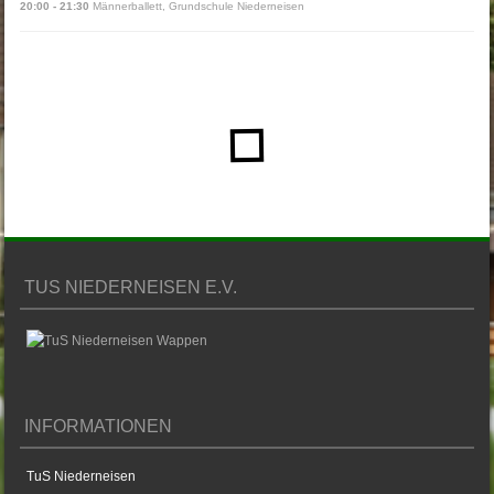
20:00
-
21:30
Männerballett
,
Grundschule Niederneisen
TUS NIEDERNEISEN E.V.
INFORMATIONEN
TuS Niederneisen