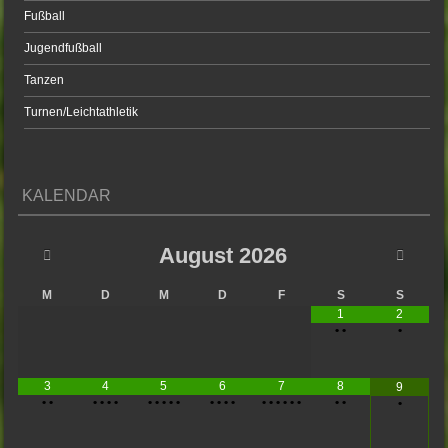
Fußball
Jugendfußball
Tanzen
Turnen/Leichtathletik
KALENDAR
August
2026
M
D
M
D
F
S
S
1
2
•
•
•
3
4
5
6
7
8
9
•
•
•
•
•
•
•
•
•
•
•
•
•
•
•
•
•
•
•
•
•
•
•
•