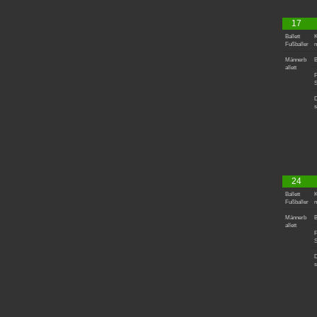
17
Ballett
K
Fußballer
n
Männerb
B
allett
F
S
D
s
24
Ballett
K
Fußballer
n
Männerb
B
allett
F
S
D
s