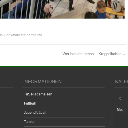
!
ws
. Bookmark the
permalink
.
Wer braucht schon… Kreppelkaffee
→
INFORMATIONEN
KALE
TuS Niederneisen
Fußball
Mo.
Jugendfußball
Tanzen