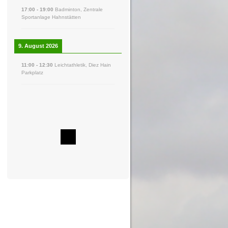
17:00
-
19:00
Badminton
,
Zentrale
Sportanlage Hahnstätten
9. August 2026
11:00
-
12:30
Leichtathletik
,
Diez Hain
Parkplatz