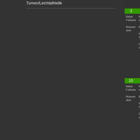
Turnen/Leichtathletik
3
Ballett
K
Fußballer
n
Männerb
B
allett
F
S
D
s
10
Ballett
K
Fußballer
n
Männerb
B
allett
F
S
D
s