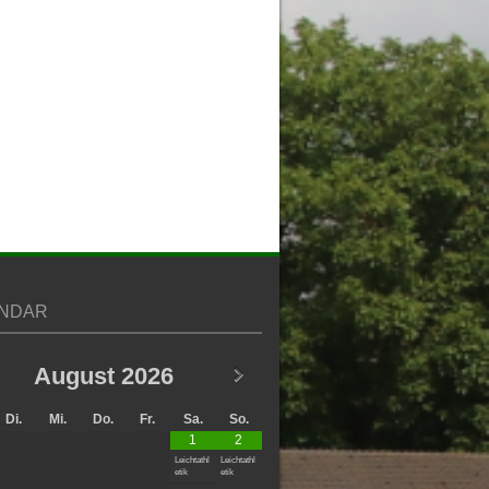
NDAR
August
2026
Di.
Mi.
Do.
Fr.
Sa.
So.
1
2
Leichtathl
Leichtathl
etik
etik