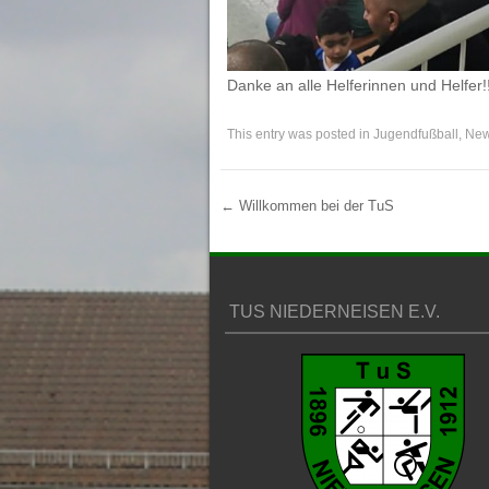
Danke an alle Helferinnen und Helfer!
This entry was posted in
Jugendfußball
,
Ne
←
Willkommen bei der TuS
Post navigation
TUS NIEDERNEISEN E.V.