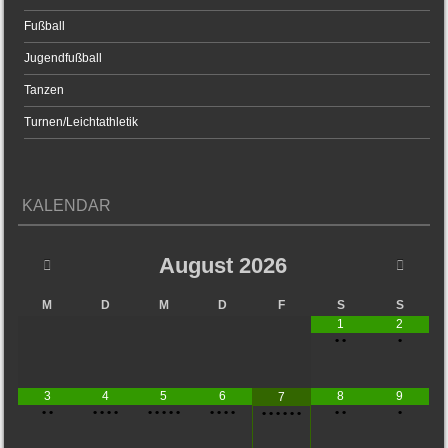
Fußball
Jugendfußball
Tanzen
Turnen/Leichtathletik
KALENDAR
August
2026
M
D
M
D
F
S
S
1
2
•
•
•
3
4
5
6
8
9
7
•
•
•
•
•
•
•
•
•
•
•
•
•
•
•
•
•
•
•
•
•
•
•
•