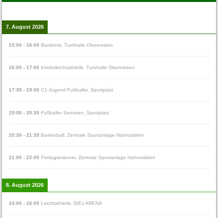
7. August 2026
15:00
-
16:00
Bambinis
,
Turnhalle Oberneisen
16:00
-
17:00
Kinderleichtathletik
,
Turnhalle Oberneisen
17:30
-
19:00
C1-Jugend Fußballer
,
Sportplatz
19:00
-
20:30
Fußballer Senioren
,
Sportplatz
20:30
-
21:30
Basketball
,
Zentrale Sportanlage Hahnstätten
21:00
-
22:00
Freitagsmänner
,
Zentrale Sportanlage Hahnstätten
8. August 2026
14:00
-
16:00
Leichtathletik
,
DIEz ARENA