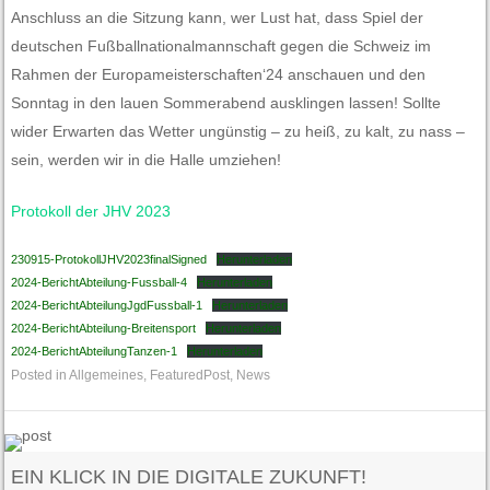
Anschluss an die Sitzung kann, wer Lust hat, dass Spiel der
deutschen Fußballnationalmannschaft gegen die Schweiz im
Rahmen der Europameisterschaften‘24 anschauen und den
Sonntag in den lauen Sommerabend ausklingen lassen! Sollte
wider Erwarten das Wetter ungünstig – zu heiß, zu kalt, zu nass –
sein, werden wir in die Halle umziehen!
Protokoll der JHV 2023
230915-ProtokollJHV2023finalSigned
Herunterladen
2024-BerichtAbteilung-Fussball-4
Herunterladen
2024-BerichtAbteilungJgdFussball-1
Herunterladen
2024-BerichtAbteilung-Breitensport
Herunterladen
2024-BerichtAbteilungTanzen-1
Herunterladen
Posted in
Allgemeines
,
FeaturedPost
,
News
EIN KLICK IN DIE DIGITALE ZUKUNFT!