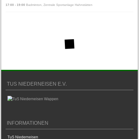
17:00
-
19:00
Badminton
,
Zentrale Sportanlage Hahnstätten
TUS NIEDERNEISEN E.V.
INFORMATIONEN
TuS Niederneisen