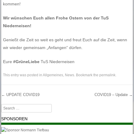
kommen!
Wir wünschen Euch allen Frohe Ostern von der TuS
Niederneisen!
Genießt die Zeit so weit es geht und freut Euch auf die Zeit, wenn
wir wieder gemeinsam „Anfangen“ dürfen.
Eure
#GrüneLiebe
TuS Niederneisen
This entry was posted in
Allgemeines
,
News
. Bookmark the
permalink
.
←
UPDATE COVID19
COVID19 – Update
→
Post navigation
Search
SPONSOREN